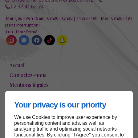
02 37 41 62 74
Mar - Jeu - Ven - Sam : 09h30 - 12h30 | 14h30 - 19h
Mer : 09h30 - 19h
(sans interruption)
Lun - Dim : Fermé
Accueil
Contactez-nous
Mentions légales
Plan du site
Your privacy is our priority
We use Cookies to improve user experience by
Haut de page
personalising content and ads, as well as
analyzing traffic and optimizing social networks
functionalities. By clicking "I Agree" you consent to