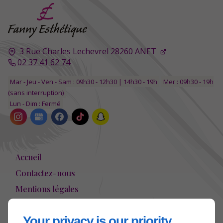
3 Rue Charles Lechevrel
28260
ANET
02 37 41 62 74
Mar - Jeu - Ven - Sam : 09h30 - 12h30 | 14h30 - 19h
Mer : 09h30 - 19h
(sans interruption)
Lun - Dim : Fermé
Accueil
Contactez-nous
Mentions légales
Plan du site
Your privacy is our priority