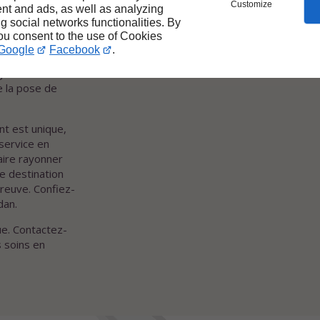
Customize
nt and ads, as well as analyzing
n grâce à
ng social networks functionalities. By
e de renom dans
you consent to the use of Cookies
avoir-faire pour
Google
Facebook
.
tenus. À
e gamme
e la pose de
nt est unique,
service en
aire rayonner
e destination
preuve. Confiez-
dan.
e. Contactez-
s soins en