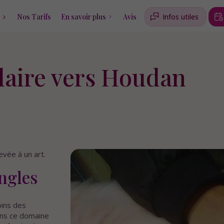
Nos Tarifs
En savoir plus
Avis
Infos utiles
laire vers Houdan
vée à un art.
ongles
oins des
dans ce domaine