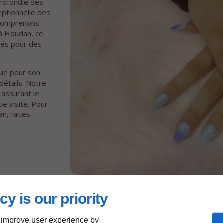
profondie des
ceptionnelle des
 comprenons
 à Houdan, ce
sés pour des
que pour son
détails. Notre
 assurant le
ue visite. Pour
n, faites
cy is our priority
Houdan
 improve user experience by