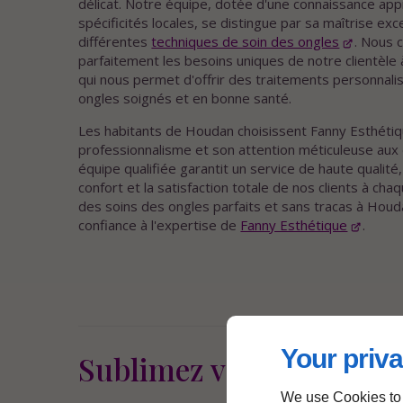
délicat. Notre équipe, dotée d'une connaissance ap
spécificités locales, se distingue par sa maîtrise ex
différentes
techniques de soin des ongles
. Nous
parfaitement les besoins uniques de notre clientèle
qui nous permet d'offrir des traitements personnali
ongles soignés et en bonne santé.
Les habitants de Houdan choisissent Fanny Esthéti
professionnalisme et son attention méticuleuse aux 
équipe qualifiée garantit un service de haute qualité,
confort et la satisfaction totale de nos clients à chaq
des soins des ongles parfaits et sans tracas à Houda
confiance à l'expertise de
Fanny Esthétique
.
Your priva
Sublimez vos ongles à 
We use Cookies to