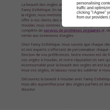
personalising conte
La beauté des ongles atteint des sommets à Houda
traffic and optimizi
Fanny Esthétique. En tant que prothésiste ongulair
clicking "I Agree" 
la région, nous mettons en avant la créativité et le s
from our providers
offrir à nos clients des ongles magnifiquement entre
Houdan, nous sommes fiers de vous proposer un
complète de
services de prothèses ongulaires
, d
vernis aux extensions d'ongles.
Chez Fanny Esthétique, nous savons que chaque clie
et nos experts s'efforcent de personnaliser chaque 
fonction de vos préférences. Notre mission est de f
vos ongles à Houdan, et notre réputation en tant qu
incontournable pour la beauté des ongles en est la 
nous vos ongles, et laissez-nous les sublimer à Hou
Découvrez la beauté à Houdan avec Fanny Esthétiqu
nous dès aujourd'hui pour des ongles parfaits et de
douceur.